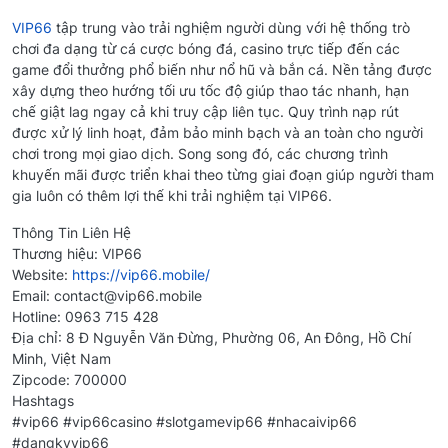
VIP66
tập trung vào trải nghiệm người dùng với hệ thống trò
chơi đa dạng từ cá cược bóng đá, casino trực tiếp đến các
game đổi thưởng phổ biến như nổ hũ và bắn cá. Nền tảng được
xây dựng theo hướng tối ưu tốc độ giúp thao tác nhanh, hạn
chế giật lag ngay cả khi truy cập liên tục. Quy trình nạp rút
được xử lý linh hoạt, đảm bảo minh bạch và an toàn cho người
chơi trong mọi giao dịch. Song song đó, các chương trình
khuyến mãi được triển khai theo từng giai đoạn giúp người tham
gia luôn có thêm lợi thế khi trải nghiệm tại VIP66.
Thông Tin Liên Hệ
Thương hiệu: VIP66
Website:
https://vip66.mobile/
Email: contact@vip66.mobile
Hotline: 0963 715 428
Địa chỉ: 8 Đ Nguyễn Văn Đừng, Phường 06, An Đông, Hồ Chí
Minh, Việt Nam
Zipcode: 700000
Hashtags
#vip66 #vip66casino #slotgamevip66 #nhacaivip66
#dangkyvip66