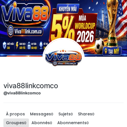
Aller directement au contenu
viva88linkcomco
@viva88linkcomco
À propos
Messages
Sujets
Shares
0
0
0
Groupes
Abonnés
Abonnements
0
0
0