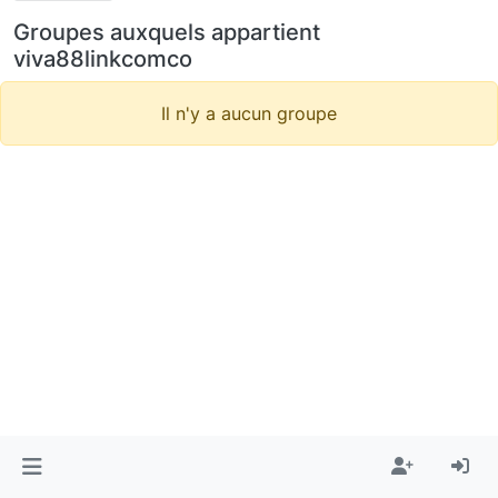
Groupes auxquels appartient
viva88linkcomco
Il n'y a aucun groupe