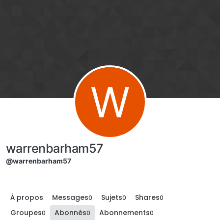
Aller directement au contenu
W
warrenbarham57
@warrenbarham57
À propos
Messages
Sujets
Shares
0
0
0
Groupes
Abonnés
Abonnements
0
0
0