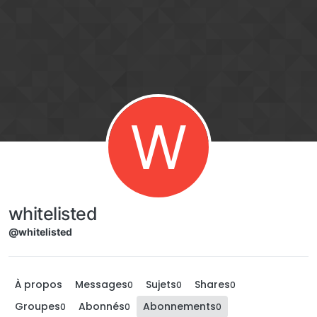
Aller directement au contenu
W
whitelisted
@whitelisted
À propos
Messages
Sujets
Shares
0
0
0
Groupes
Abonnés
Abonnements
0
0
0