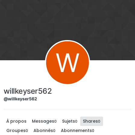
Aller directement au contenu
W
willkeyser562
@willkeyser562
À propos
Messages
Sujets
Shares
0
0
0
Groupes
Abonnés
Abonnements
0
0
0