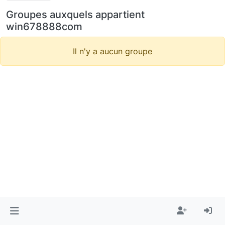
Groupes auxquels appartient
win678888com
Il n'y a aucun groupe