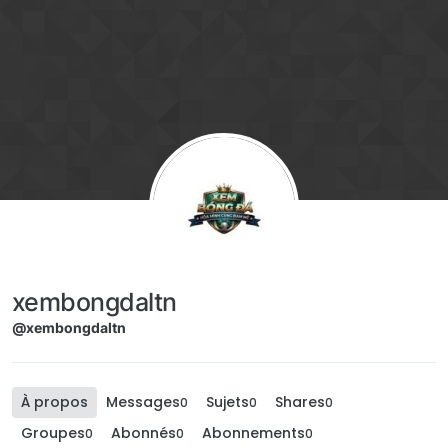
Aller directement au contenu
xembongdaltn
@xembongdaltn
À propos
Messages
Sujets
Shares
0
0
0
Groupes
Abonnés
Abonnements
0
0
0