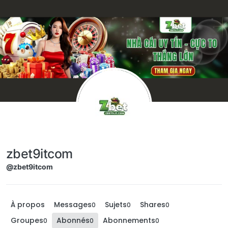
Aller directement au contenu
zbet9itcom
@zbet9itcom
À propos
Messages
Sujets
Shares
0
0
0
Groupes
Abonnés
Abonnements
0
0
0