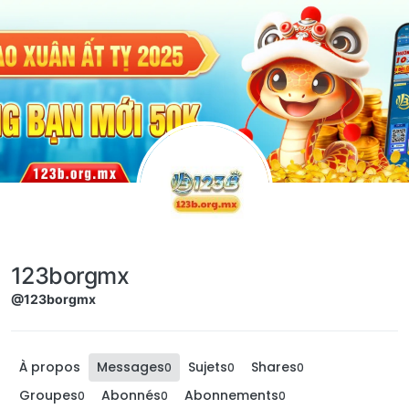
Aller directement au contenu
123borgmx
@123borgmx
À propos
Messages
Sujets
Shares
0
0
0
Groupes
Abonnés
Abonnements
0
0
0