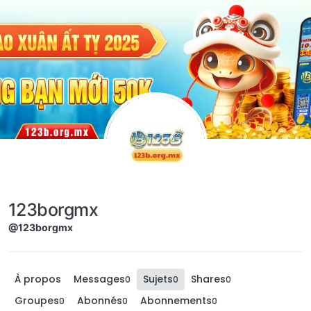
Aller directement au contenu
123borgmx
@123borgmx
À propos
Messages
Sujets
Shares
0
0
0
Groupes
Abonnés
Abonnements
0
0
0