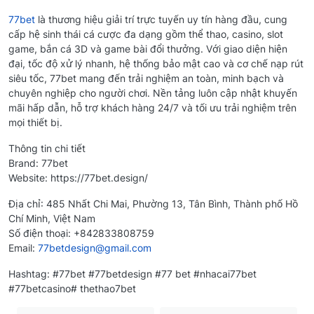
77bet
là thương hiệu giải trí trực tuyến uy tín hàng đầu, cung
cấp hệ sinh thái cá cược đa dạng gồm thể thao, casino, slot
game, bắn cá 3D và game bài đổi thưởng. Với giao diện hiện
đại, tốc độ xử lý nhanh, hệ thống bảo mật cao và cơ chế nạp rút
siêu tốc, 77bet mang đến trải nghiệm an toàn, minh bạch và
chuyên nghiệp cho người chơi. Nền tảng luôn cập nhật khuyến
mãi hấp dẫn, hỗ trợ khách hàng 24/7 và tối ưu trải nghiệm trên
mọi thiết bị.
Thông tin chi tiết
Brand: 77bet
Website: https://77bet.design/
Địa chỉ: 485 Nhất Chi Mai, Phường 13, Tân Bình, Thành phố Hồ
Chí Minh, Việt Nam
Số điện thoại: +842833808759
Email:
77betdesign@gmail.com
Hashtag: #77bet #77betdesign #77 bet #nhacai77bet
#77betcasino# thethao7bet