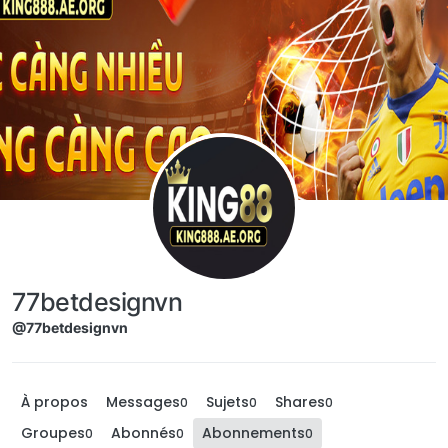
Aller directement au contenu
77betdesignvn
@77betdesignvn
À propos
Messages
Sujets
Shares
0
0
0
Groupes
Abonnés
Abonnements
0
0
0