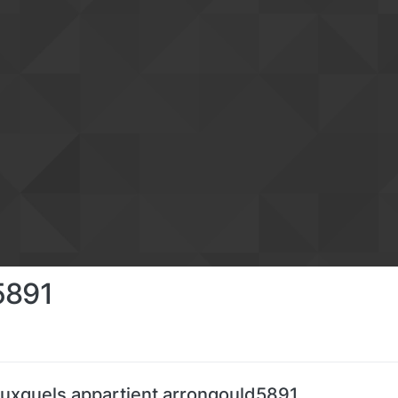
5891
uxquels appartient arrongould5891