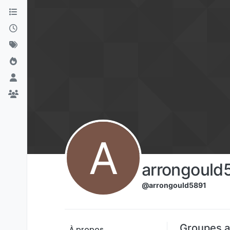
Aller directement au contenu
A
arrongould
@arrongould5891
Groupes a
À propos