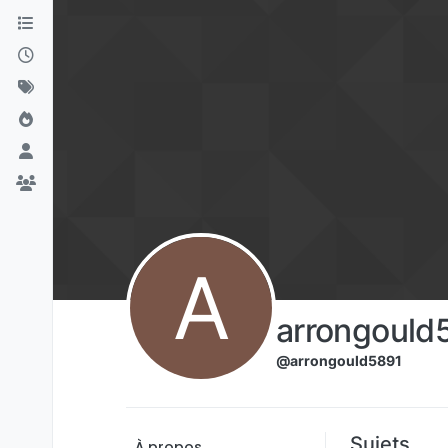
Aller directement au contenu
A
arrongould
@arrongould5891
Sujets
À propos