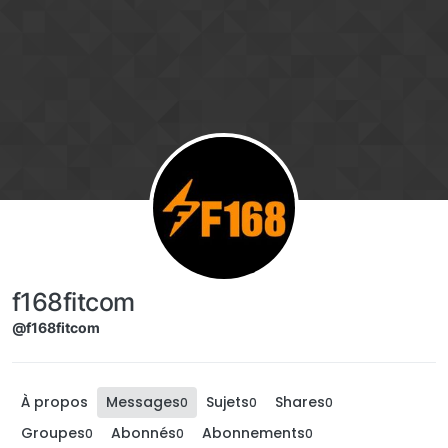
Aller directement au contenu
f168fitcom
@f168fitcom
À propos
Messages
Sujets
Shares
0
0
0
Groupes
Abonnés
Abonnements
0
0
0