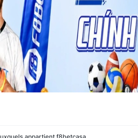
uxquels appartient f8betcasa