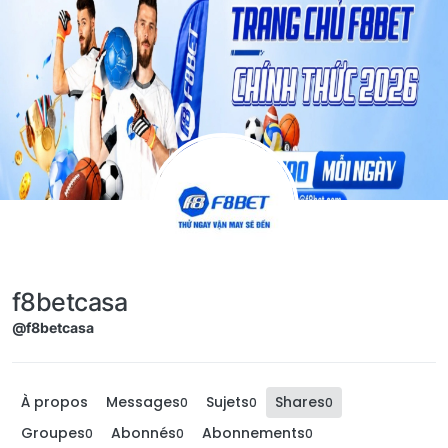
Aller directement au contenu
f8betcasa
@f8betcasa
À propos
Messages
Sujets
Shares
0
0
0
Groupes
Abonnés
Abonnements
0
0
0