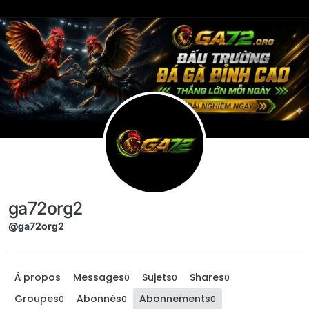
Aller directement au contenu
ga72org2
@ga72org2
À propos
Messages
Sujets
Shares
0
0
0
Groupes
Abonnés
Abonnements
0
0
0