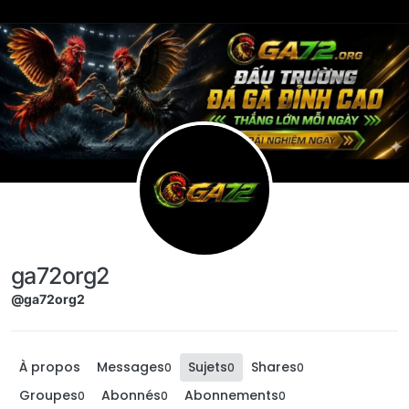
Aller directement au contenu
ga72org2
@ga72org2
À propos
Messages
Sujets
Shares
0
0
0
Groupes
Abonnés
Abonnements
0
0
0