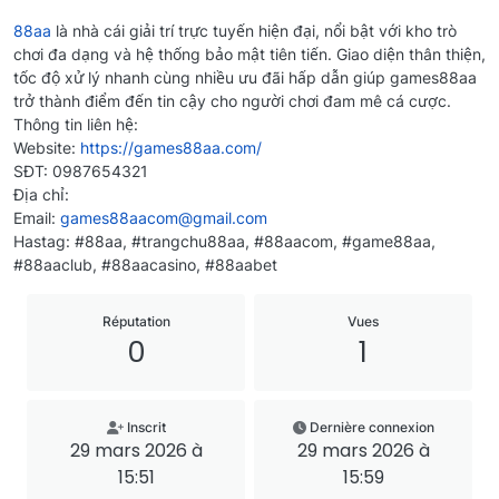
88aa
là nhà cái giải trí trực tuyến hiện đại, nổi bật với kho trò
chơi đa dạng và hệ thống bảo mật tiên tiến. Giao diện thân thiện,
tốc độ xử lý nhanh cùng nhiều ưu đãi hấp dẫn giúp games88aa
trở thành điểm đến tin cậy cho người chơi đam mê cá cược.
Thông tin liên hệ:
Website:
https://games88aa.com/
SĐT: 0987654321
Địa chỉ:
Email:
games88aacom@gmail.com
Hastag: #88aa, #trangchu88aa, #88aacom, #game88aa,
#88aaclub, #88aacasino, #88aabet
Réputation
Vues
0
1
Inscrit
Dernière connexion
29 mars 2026 à
29 mars 2026 à
15:51
15:59