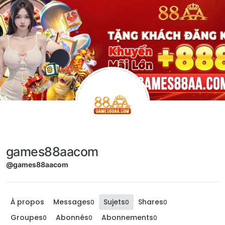
Aller directement au contenu
games88aacom
@games88aacom
À propos
Messages
Sujets
Shares
0
0
0
Groupes
Abonnés
Abonnements
0
0
0