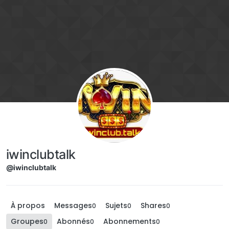
Aller directement au contenu
iwinclubtalk
@iwinclubtalk
À propos
Messages
Sujets
Shares
0
0
0
Groupes
Abonnés
Abonnements
0
0
0