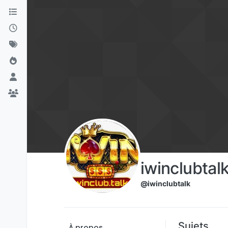
Aller directement au contenu
iwinclubtal
@iwinclubtalk
Sujets
À propos