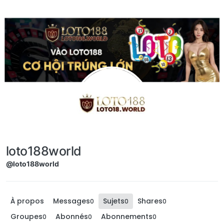
Aller directement au contenu
loto188world
@loto188world
À propos
Messages
Sujets
Shares
0
0
0
Groupes
Abonnés
Abonnements
0
0
0