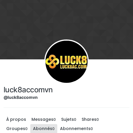
Aller directement au contenu
luck8accomvn
@luck8accomvn
À propos
Messages
Sujets
Shares
0
0
0
Groupes
Abonnés
Abonnements
0
0
0