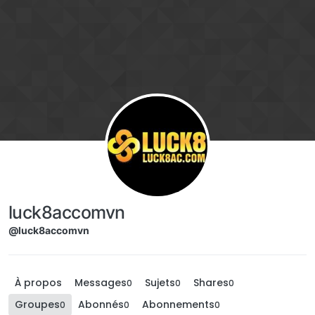
Aller directement au contenu
luck8accomvn
@luck8accomvn
À propos
Messages
Sujets
Shares
0
0
0
Groupes
Abonnés
Abonnements
0
0
0