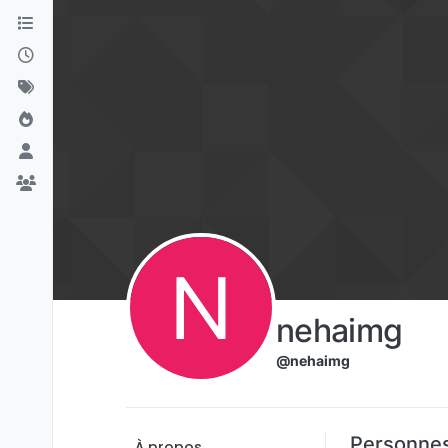
Aller directement au contenu
N
nehaimg
@nehaimg
Personnes
À propos