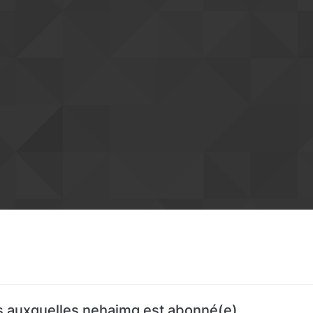
 auxquelles nehaimg est abonné(e)