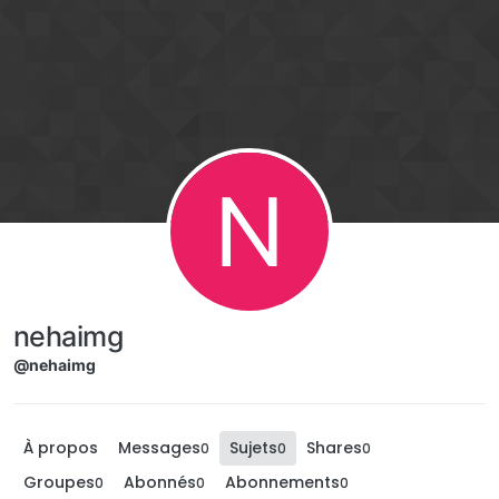
Aller directement au contenu
N
nehaimg
@nehaimg
À propos
Messages
Sujets
Shares
0
0
0
Groupes
Abonnés
Abonnements
0
0
0