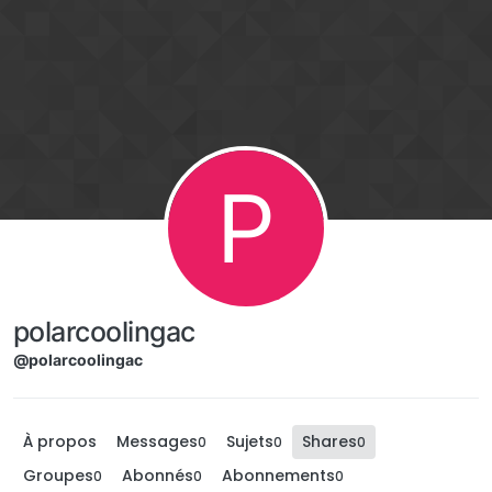
Aller directement au contenu
P
polarcoolingac
@polarcoolingac
À propos
Messages
Sujets
Shares
0
0
0
Groupes
Abonnés
Abonnements
0
0
0