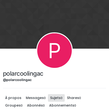
Aller directement au contenu
P
polarcoolingac
@polarcoolingac
À propos
Messages
Sujets
Shares
0
0
0
Groupes
Abonnés
Abonnements
0
0
0