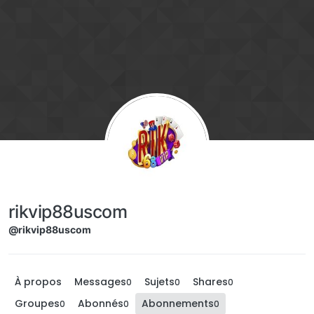
Aller directement au contenu
rikvip88uscom
@rikvip88uscom
À propos
Messages
Sujets
Shares
0
0
0
Groupes
Abonnés
Abonnements
0
0
0