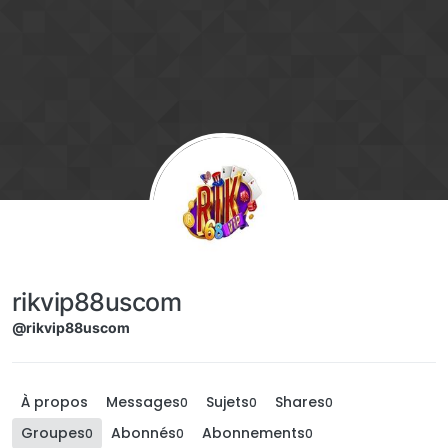
Aller directement au contenu
rikvip88uscom
@rikvip88uscom
À propos
Messages
Sujets
Shares
0
0
0
Groupes
Abonnés
Abonnements
0
0
0