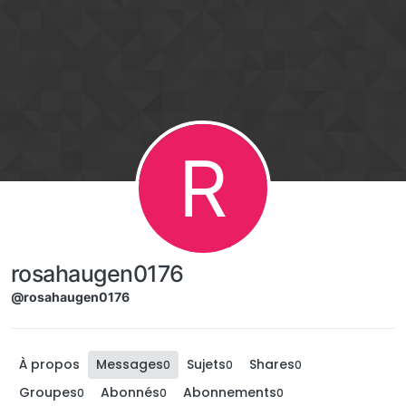
Aller directement au contenu
R
rosahaugen0176
@rosahaugen0176
À propos
Messages
Sujets
Shares
0
0
0
Groupes
Abonnés
Abonnements
0
0
0