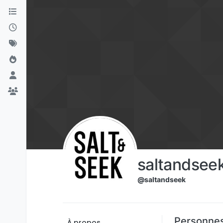
Aller directement au contenu
saltandsee
@saltandseek
Personnes
À propos