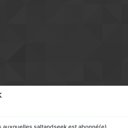
k
 auxquelles saltandseek est abonné(e)