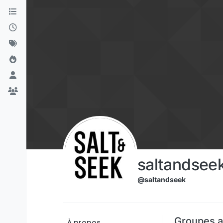
Aller directement au contenu
saltandsee
@saltandseek
Groupes a
À propos