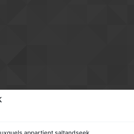
k
uxquels appartient saltandseek