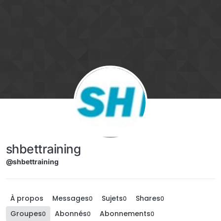
Aller directement au contenu
shbettraining
@shbettraining
À propos
Messages
Sujets
Shares
0
0
0
Groupes
Abonnés
Abonnements
0
0
0