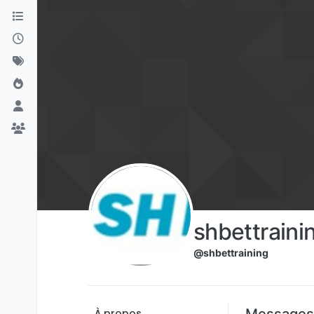
Aller directement au contenu
shbettraini
@shbettraining
Messages
À propos