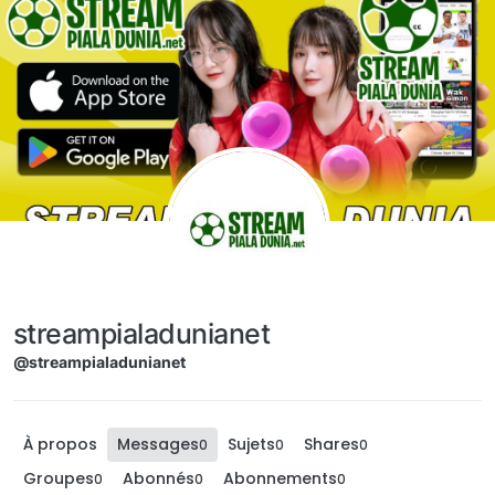
Aller directement au contenu
streampialadunianet
@streampialadunianet
À propos
Messages
Sujets
Shares
0
0
0
Groupes
Abonnés
Abonnements
0
0
0