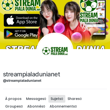
Aller directement au contenu
streampialadunianet
@streampialadunianet
À propos
Messages
Sujets
Shares
0
0
0
Groupes
Abonnés
Abonnements
0
0
0