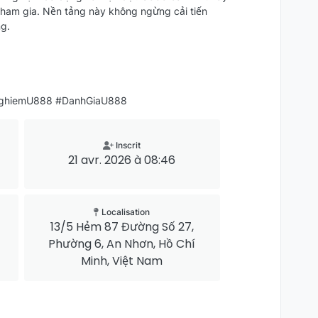
tham gia. Nền tảng này không ngừng cải tiến
ng.
NghiemU888 #DanhGiaU888
Inscrit
21 avr. 2026 à 08:46
Localisation
13/5 Hẻm 87 Đường Số 27,
Phường 6, An Nhơn, Hồ Chí
Minh, Việt Nam