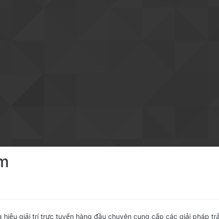
m
hiệu giải trí trực tuyến hàng đầu chuyên cung cấp các giải pháp t