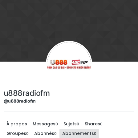
Aller directement au contenu
u888radiofm
@u888radiofm
À propos
Messages
Sujets
Shares
0
0
0
Groupes
Abonnés
Abonnements
0
0
0