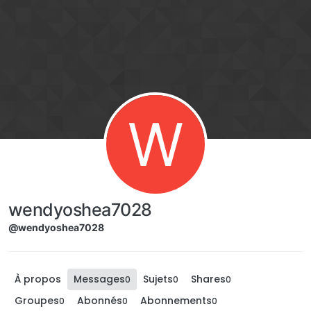
Aller directement au contenu
W
wendyoshea7028
@wendyoshea7028
À propos
Messages
Sujets
Shares
0
0
0
Groupes
Abonnés
Abonnements
0
0
0