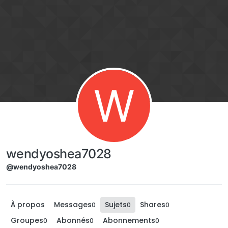
Aller directement au contenu
W
wendyoshea7028
@wendyoshea7028
À propos
Messages
Sujets
Shares
0
0
0
Groupes
Abonnés
Abonnements
0
0
0