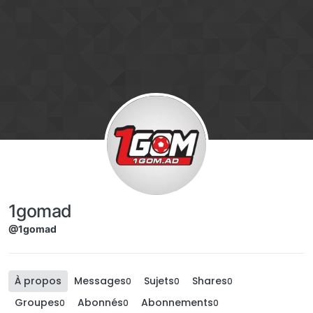
Aller directement au contenu
1gomad
@1gomad
À propos
Messages
Sujets
Shares
0
0
0
Groupes
Abonnés
Abonnements
0
0
0