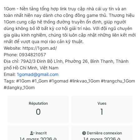
1Gom - Nền tảng tổng hợp link truy cập nhà cái uy tín và an
toàn nhất hiện nay dành cho cộng đồng game thủ. Thương hiệu
1Gom cung cấp hệ thống đường truyền ổn định, giúp người
dùng không bỏ lỡ bất kỳ cơ hội giải trí nào. Với đội ngũ chuyên
gia giàu kinh nghiệm, chúng tôi luôn cập nhật những liên kết mới
nhất để vượt qua mọi rào cản kỹ thuật.
Website: https://1gom.ad/
Phone: 0934821057
Địa chỉ: 79A2/3 Đinh Bộ Lĩnh, Phường 26, Bình Thạnh, Thành
phố Hồ Chí Minh, Việt Nam
Email:
1gomad@gmail.com
Tags: #1Gom #1_Gom #1gomad #linkvao_1Gom #trangchu_1Gom
#dangky_1Gom
Réputation
Vues
0
1
Inscrit
Dernière connexion
14 mars 2026 à
14 mars 2026 à