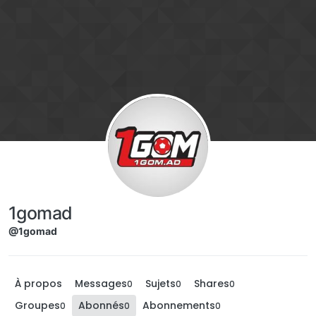
Aller directement au contenu
1gomad
@1gomad
À propos
Messages
Sujets
Shares
0
0
0
Groupes
Abonnés
Abonnements
0
0
0