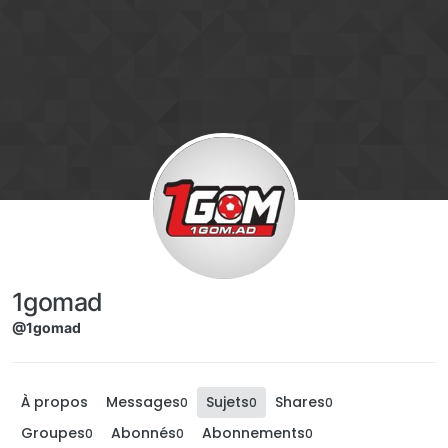
Aller directement au contenu
1gomad
@1gomad
À propos
Messages
Sujets
Shares
0
0
0
Groupes
Abonnés
Abonnements
0
0
0