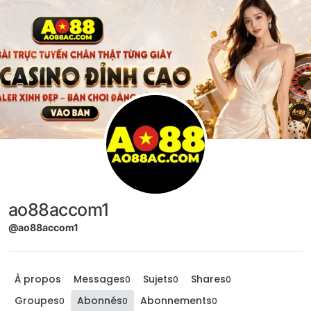
Aller directement au contenu
ao88accom1
@ao88accom1
À propos
Messages
Sujets
Shares
0
0
0
Groupes
Abonnés
Abonnements
0
0
0