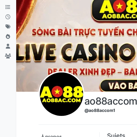
Aller directement au contenu
ao88accom
@ao88accom1
Sujets
À propos