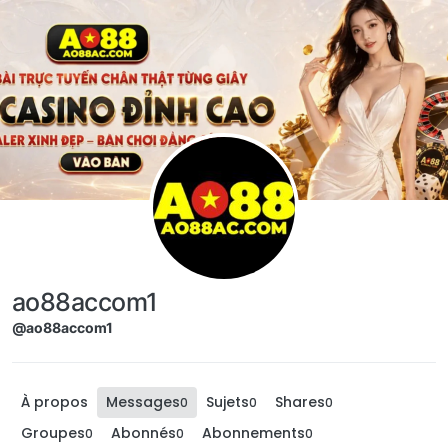
Aller directement au contenu
ao88accom1
@ao88accom1
À propos
Messages
Sujets
Shares
0
0
0
Groupes
Abonnés
Abonnements
0
0
0