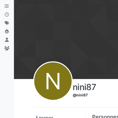
Aller directement au contenu
N
nini87
@nini87
Personnes
À propos